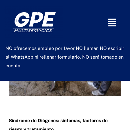
Saltar
al
contenido
Togg
Navig
Nosotros
NO ofrecemos empleo por favor NO llamar, NO escribir
al WhatsApp ni rellenar formulario, NO será tomado en
Presupuesto
cuenta.
Preguntas frecuentes
Contratación personal de obra
Síndrome de Diógenes: síntomas, factores de
riesgo y tratamiento.